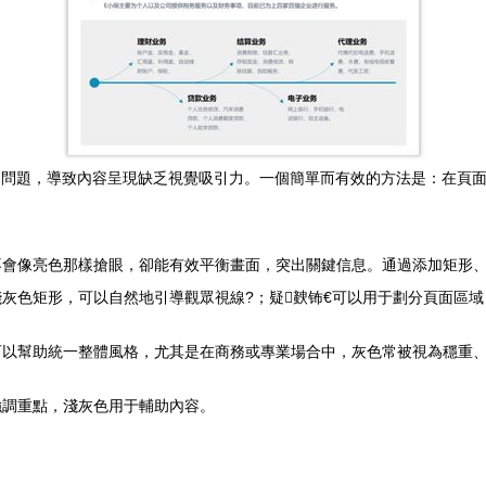
題，導致內容呈現缺乏視覺吸引力。一個簡單而有效的方法是：在頁面中
像亮色那樣搶眼，卻能有效平衡畫面，突出關鍵信息。通過添加矩形
灰色矩形，可以自然地引導觀眾視線?；疑螤钸€可以用于劃分頁面區域，
幫助統一整體風格，尤其是在商務或專業場合中，灰色常被視為穩重
于強調重點，淺灰色用于輔助內容。