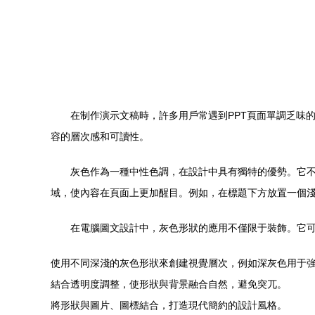
在制作演示文稿時，許多用戶常遇到PPT頁面單調乏味的問
容的層次感和可讀性。
灰色作為一種中性色調，在設計中具有獨特的優勢。它不會
域，使內容在頁面上更加醒目。例如，在標題下方放置一個淺
在電腦圖文設計中，灰色形狀的應用不僅限于裝飾。它可以
使用不同深淺的灰色形狀來創建視覺層次，例如深灰色用
結合透明度調整，使形狀與背景融合自然，避免突兀。
將形狀與圖片、圖標結合，打造現代簡約的設計風格。