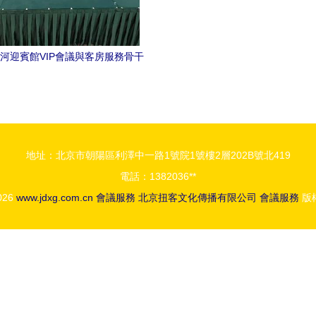
河迎賓館VIP會議與客房服務骨干
培訓班正式啟動
地址：北京市朝陽區利澤中一路1號院1號樓2層202B號北419
電話：1382036**
2026
www.jdxg.com.cn
會議服務
北京扭客文化傳播有限公司
會議服務
版