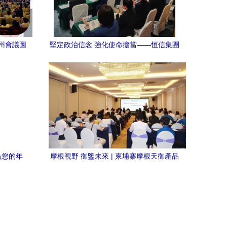
州會議圖
堅定政治信念 強化使命擔當——恒信集團
召開濰坊市十八屆人大一次會議精神專題
學習會紀實
務為您的年
摩根視野 御鑒未來 | 柬埔寨摩根天御產品
發布會海口站圓滿舉行