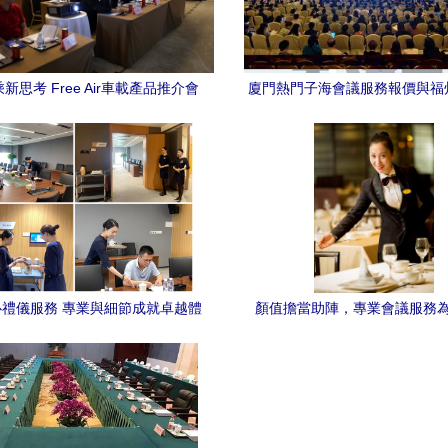
新思考 Free Air車載產品推介會
廈門熱門子海會議服務報價與福
引領車內呼吸革命
片展示
禮儀服務 專業與細節成就卓越體
顏值擔當助陣，專業會議服
驗
會“帶鹽”